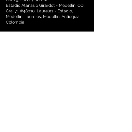
Estadio Atanasio Girardot - Medellin, CO,
Cra. 74 #48010, Laureles - Estadio,
Medellín, Laureles, Medellín, Antioquia,
Colombia
Share this event
MAS FECHAS MUY PRONTO
|
MORE DATES COMING SOON